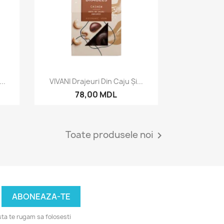
Vizualizare rapida

..
VIVANI Drajeuri Din Caju Și...
78,00 MDL
Toate produsele noi

ta te rugam sa folosesti