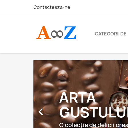
Contacteaza-ne
CATEGORII DE
PASTĂ

Pasta noastră 100% na
păstrează aroma inten
textura cremoasă a nuc