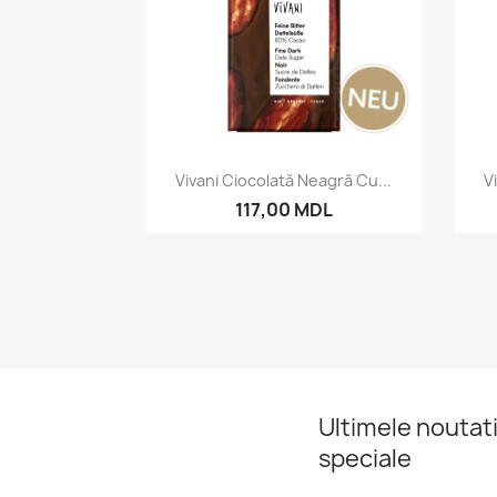
Vizualizare rapida

Vivani Ciocolată Neagră Cu...
V
117,00 MDL
Ultimele noutati
speciale