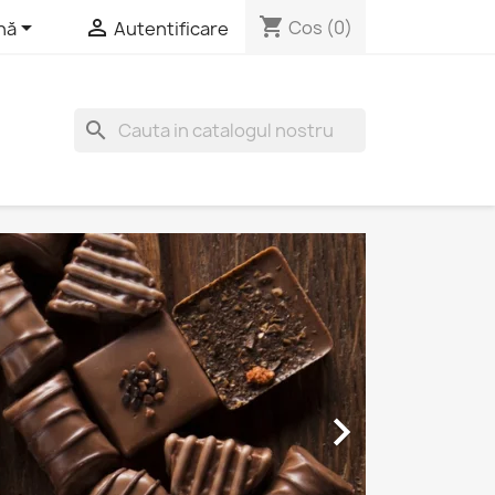
shopping_cart


Cos
(0)
nă
Autentificare
search
