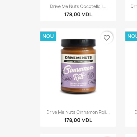
Vizualizare rapida

Drive Me Nuts Cocotello |...
Dr
178,00 MDL
NOU
NO
favorite_border
Vizualizare rapida

Drive Me Nuts Cinnamon Roll...
D
178,00 MDL