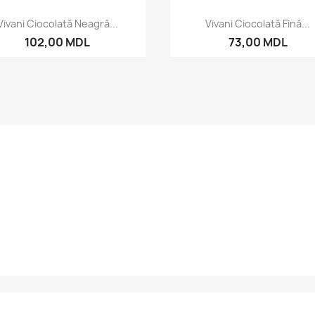
Vizualizare rapida
Vizualizare rapid


Vivani Ciocolată Neagră...
Vivani Ciocolată Fină...
102,00 MDL
73,00 MDL