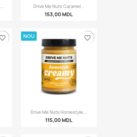
Vizualizare rapida

..
Drive Me Nuts Caramel...
153,00 MDL
NOU
vorite_border
favorite_border
Vizualizare rapida

Drive Me Nuts Homestyle...
115,00 MDL