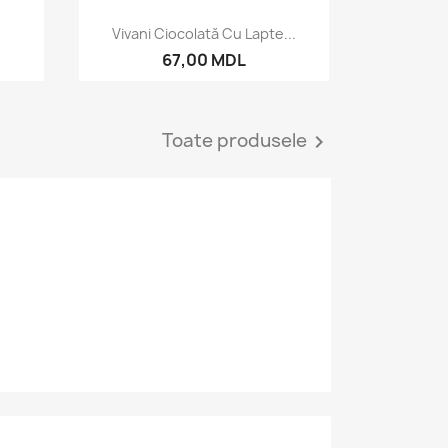
a
Vizualizare rapida

Vivani Ciocolată Cu Lapte...
67,00 MDL
Toate produsele
