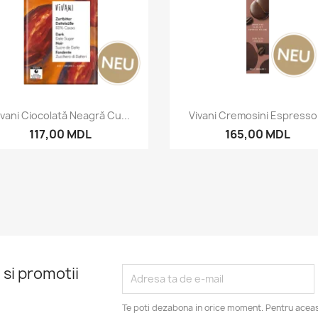
Vizualizare rapida
Vizualizare rapida


ivani Ciocolată Neagră Cu...
Vivani Cremosini Espresso.
117,00 MDL
165,00 MDL
 si promotii
Te poti dezabona in orice moment. Pentru aceas