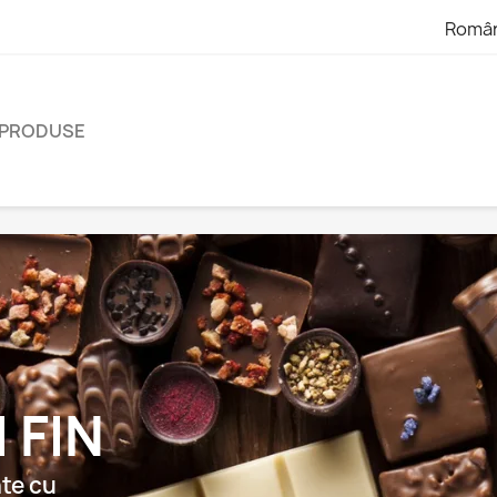
Româ
 PRODUSE
turală
să și
ilor alese