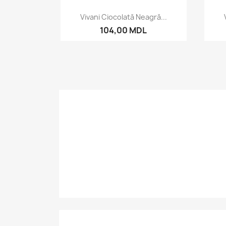
Vizualizare rapida

Vivani Ciocolată Neagră...
104,00 MDL