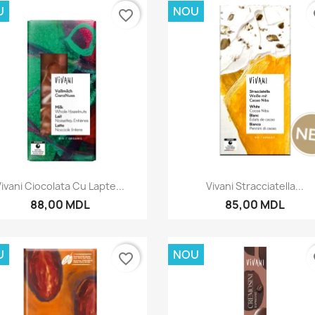
U
NOU
favorite_border
fa
Vizualizare rapida
Vizualizare rapida


ivani Ciocolata Cu Lapte...
Vivani Stracciatella...
88,00 MDL
85,00 MDL
U
NOU
favorite_border
fa