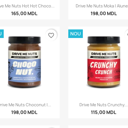
Vizualizare rapida
Vizualizare rapida


ive Me Nuts Hot Hot Choco...
Drive Me Nuts Moka | Alune.
165,00 MDL
198,00 MDL
U
NOU
favorite_border
fa
Vizualizare rapida
Vizualizare rapida


rive Me Nuts Choconut |...
Drive Me Nuts Crunchy...
198,00 MDL
115,00 MDL