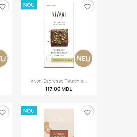
NOU
vorite_border
favorite_border
Vizualizare rapida

Vivani Espresso Fistachio...
117,00 MDL
NOU
vorite_border
favorite_border