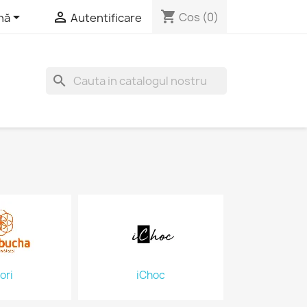
shopping_cart


Cos
(0)
nă
Autentificare
search
ori
iChoc