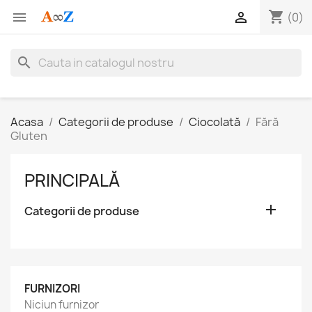
shopping_cart


(0)
search
Acasa
Categorii de produse
Ciocolată
Fără
Gluten
PRINCIPALĂ

Categorii de produse
FURNIZORI
Niciun furnizor