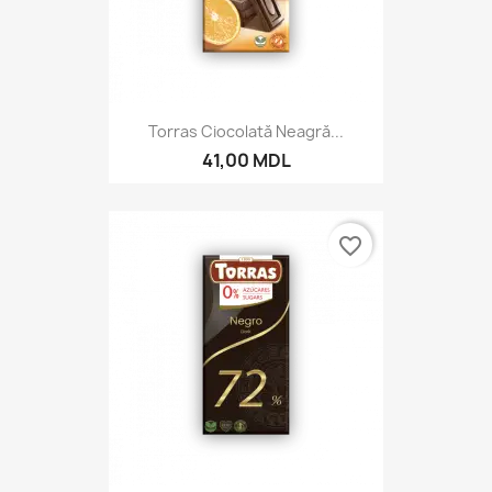
Torras Ciocolată Neagră...
41,00 MDL
favorite_border