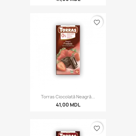
favorite_border
Torras Ciocolată Neagră...
41,00 MDL
favorite_border