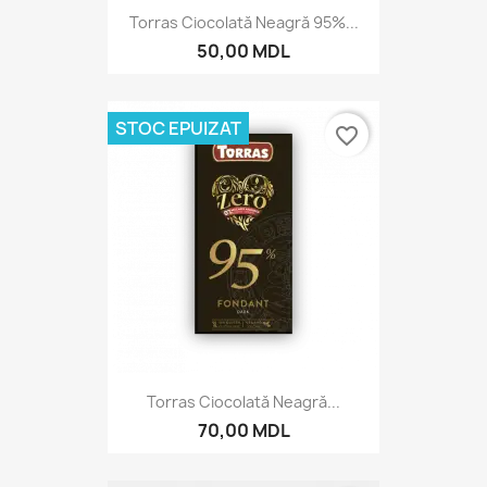
Torras Ciocolată Neagră 95%...
50,00 MDL
STOC EPUIZAT
favorite_border
Torras Ciocolată Neagră...
70,00 MDL