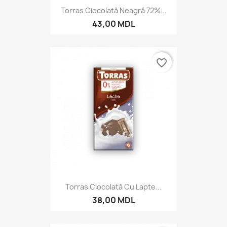
Torras Ciocolată Neagră 72%...
43,00 MDL
favorite_border
Torras Ciocolată Cu Lapte...
38,00 MDL