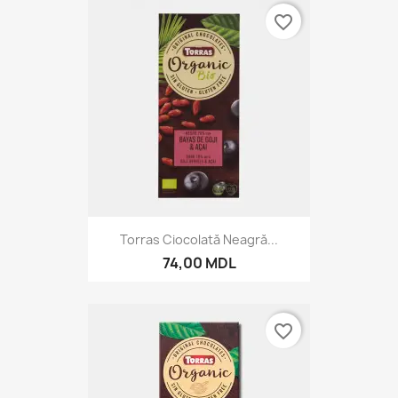
favorite_border
Torras Ciocolată Neagră...
74,00 MDL
favorite_border