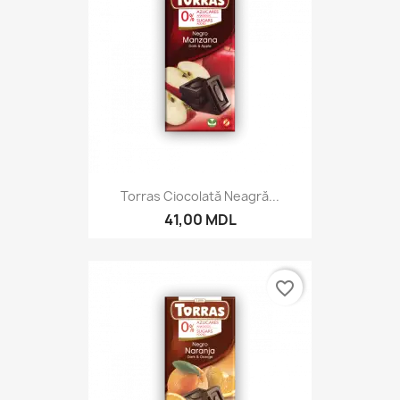
Torras Ciocolată Neagră...
41,00 MDL
favorite_border