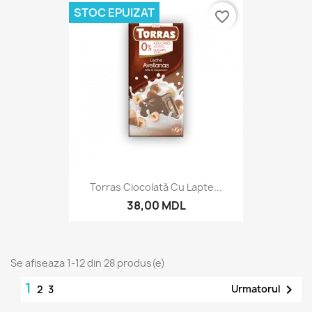
STOC EPUIZAT
favorite_border
Torras Ciocolată Cu Lapte...
38,00 MDL
Se afiseaza 1-12 din 28 produs(e)
1

Urmatorul
2
3