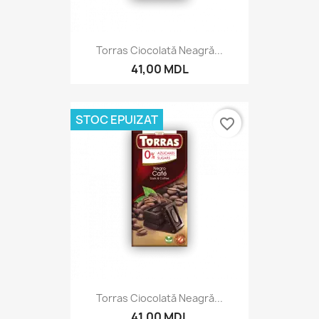
Torras Ciocolată Neagră...
41,00 MDL
STOC EPUIZAT
favorite_border
Torras Ciocolată Neagră...
41,00 MDL