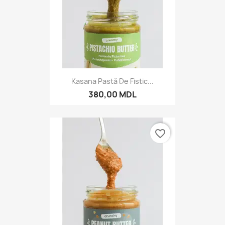
Kasana Pastă De Fistic...
380,00 MDL
favorite_border