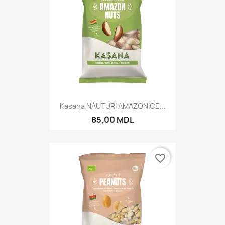
Kasana NĂUTURI AMAZONICE...
85,00 MDL
favorite_border