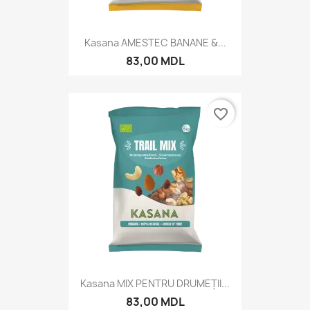
Kasana AMESTEC BANANE &...
83,00 MDL
favorite_border
Kasana MIX PENTRU DRUMEȚII...
83,00 MDL