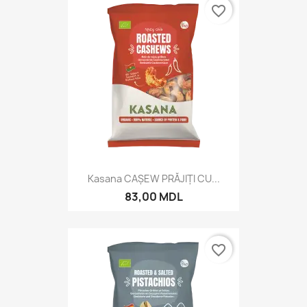
favorite_border
Kasana CAȘEW PRĂJIȚI CU...
83,00 MDL
favorite_border