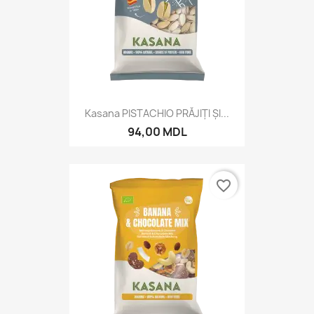
Kasana PISTACHIO PRĂJIȚI ȘI...
94,00 MDL
favorite_border