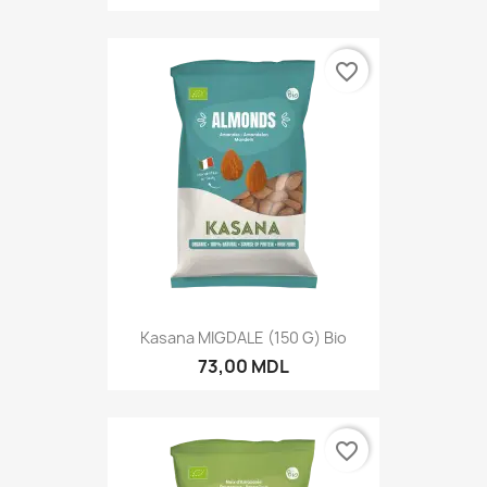
favorite_border
Kasana MIGDALE (150 G) Bio
73,00 MDL
favorite_border