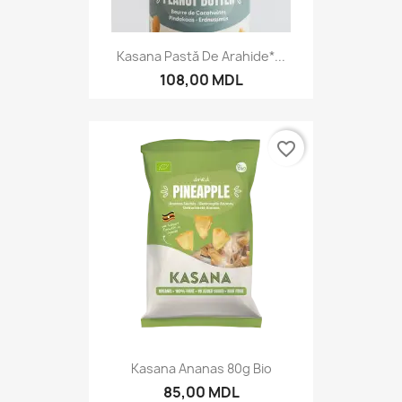
Kasana Pastă De Arahide*...
108,00 MDL
favorite_border
Kasana Ananas 80g Bio
85,00 MDL