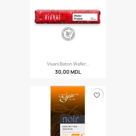
Vivani Baton Wafer...
30,00 MDL
favorite_border