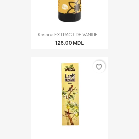
Kasana EXTRACT DE VANILIE...
126,00 MDL
favorite_border