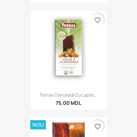
favorite_border
Torras Ciocolată Cu Lapte...
75,00 MDL
NOU
favorite_border