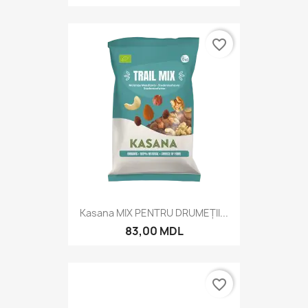
favorite_border
Kasana MIX PENTRU DRUMEȚII...
83,00 MDL
favorite_border