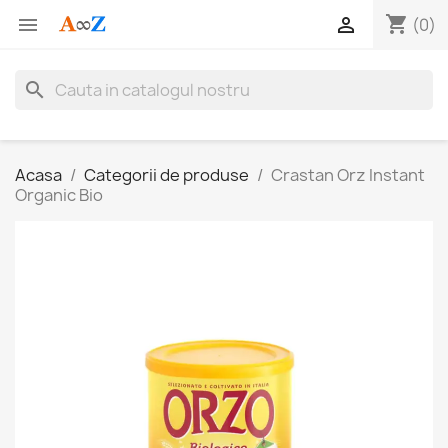
shopping_cart


(0)
search
Acasa
Categorii de produse
Crastan Orz Instant
Organic Bio