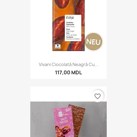
Vivani Ciocolată Neagră Cu...
117,00 MDL
favorite_border