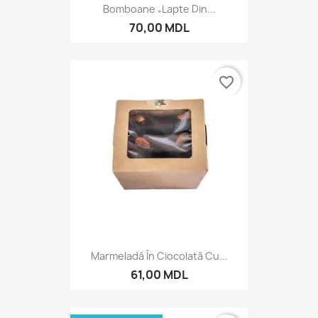
Bomboane „Lapte Din...
70,00 MDL
favorite_border
Marmeladă În Ciocolată Cu...
61,00 MDL