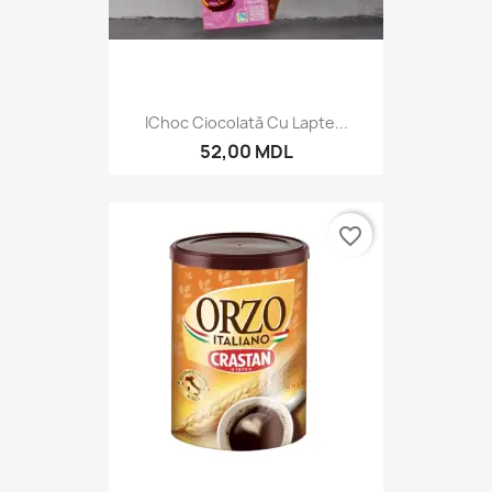
IChoc Ciocolată Cu Lapte...
52,00 MDL
favorite_border