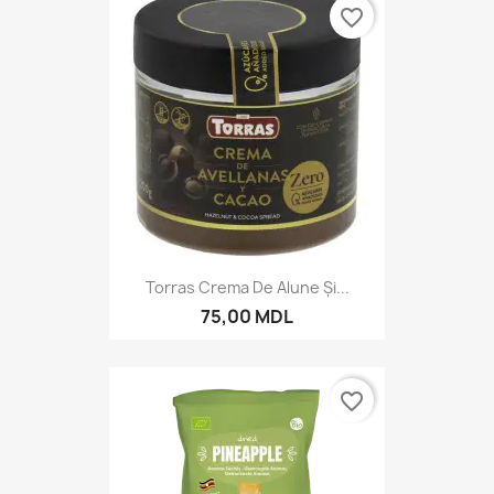
favorite_border
Torras Crema De Alune Și...
75,00 MDL
favorite_border