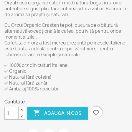
Orzul nostru organic este în mod natural bogat în arome
autentice și gust plin, fără cofeină și fără zahăr. Bucură-te
de aroma sa prăjită și naturală.
Cu Orzul Organic Crastan te poți bucura de o băutură
alternativă excepțională la cafea, potrivită pentru orice
moment al zilei.
Cafeluța din orz a fost mereu prezentă pe mesele italiene:
este băutura ideală pentru copii, vârstnici și pentru
iubitorii de arome simple și naturale.
✅ 100% orz din culturi italiene
✅ Organic
✅ Natural fără cofeină
✅ Natural fără zahăr
✅ Ambalaj 100% reciclabil
Cantitate

favorite_border
ADAUGA IN COS