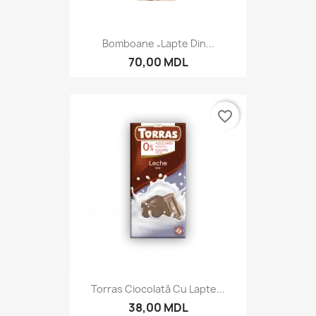
Bomboane „Lapte Din...
70,00 MDL
favorite_border
Torras Ciocolată Cu Lapte...
38,00 MDL