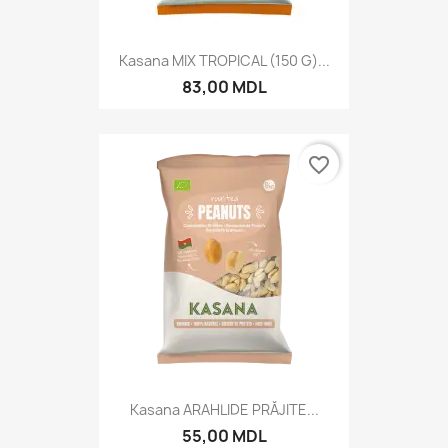
Kasana MIX TROPICAL (150 G)...
83,00 MDL
favorite_border
Kasana ARAHLIDE PRĂJITE...
55,00 MDL