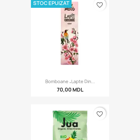
STOC EPUIZAT
favorite_border
Bomboane „Lapte Din...
70,00 MDL
favorite_border