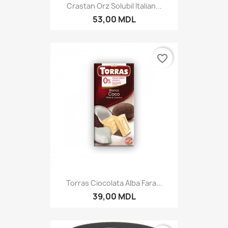
Crastan Orz Solubil Italian...
53,00 MDL
favorite_border
Torras Ciocolata Alba Fara...
39,00 MDL