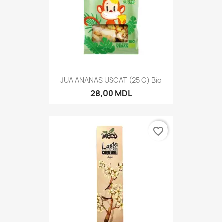
JUA ANANAS USCAT (25 G) Bio
28,00 MDL
favorite_border